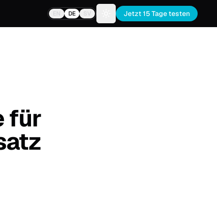
Jetzt 15 Tage testen
EN
DE
SV
Toggle theme
 für
satz