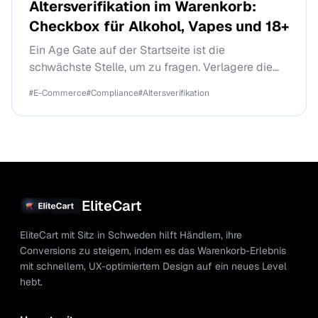
Altersverifikation im Warenkorb:
Checkbox für Alkohol, Vapes und 18+
Ein Age Gate auf der Startseite ist die
schwächste Stelle, um zu fragen. Verlagere die
Altersverifikation in den Warenkorb, wo sich der
#
E-Commerce
#
Compliance
#
Altersverifikation
Käufer tatsächlich für den Kauf entschieden hat.
EliteCart
EliteCart mit Sitz in Schweden hilft Händlern, ihre
Conversions zu steigern, indem es das Warenkorb-Erlebnis
mit schnellem, UX-optimiertem Design auf ein neues Level
hebt.