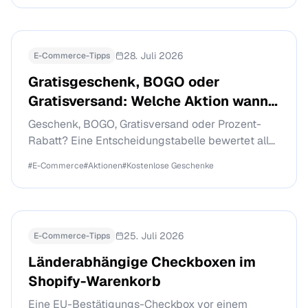
Warenkorb schließt.
28. Juli 2026
E-Commerce-Tipps
Gratisgeschenk, BOGO oder
Gratisversand: Welche Aktion wann
funktioniert
Geschenk, BOGO, Gratisversand oder Prozent-
Rabatt? Eine Entscheidungstabelle bewertet alle
vier Aktionstypen nach Margenkosten, AOV-
#
E-Commerce
#
Aktionen
#
Kostenlose Geschenke
Wirkung, wahrgenommenem Wert und Aufwand.
25. Juli 2026
E-Commerce-Tipps
Länderabhängige Checkboxen im
Shopify-Warenkorb
Eine EU-Bestätigungs-Checkbox vor einem