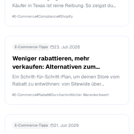
Käufer in Texas ist reine Reibung. So zeigst du
länderabhängige Bestätigungen nur dort, wo sie
#
E-Commerce
#
Compliance
#
Shopify
wirklich gefordert sind.
23. Juli 2026
E-Commerce-Tipps
Weniger rabattieren, mehr
verkaufen: Alternativen zum
Prozent-Rabatt
Ein Schritt-für-Schritt-Plan, um deinen Store vom
Rabatt zu entwöhnen: von Sitewide über
Schwelle zum Geschenk, was im Übergang bricht
#
E-Commerce
#
Rabatt
#
Durchschnittlicher Warenkorbwert
und wie du es richtig misst.
21. Juli 2026
E-Commerce-Tipps