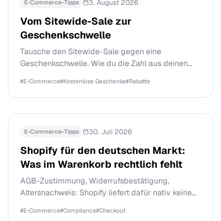
3. August 2026
E-Commerce-Tipps
Vom Sitewide-Sale zur
Geschenkschwelle
Tausche den Sitewide-Sale gegen eine
Geschenkschwelle. Wie du die Zahl aus deinen
eigenen Bestelldaten ableitest, ein bezahlbares
#
E-Commerce
#
Kostenlose Geschenke
#
Rabatte
Geschenk wählst und belegst, welche Aktion
mehr eingebracht hat.
30. Juli 2026
E-Commerce-Tipps
Shopify für den deutschen Markt:
Was im Warenkorb rechtlich fehlt
AGB-Zustimmung, Widerrufsbestätigung,
Altersnachweis: Shopify liefert dafür nativ keine
Checkbox. Hier ist die ehrliche
#
E-Commerce
#
Compliance
#
Checkout
Bestandsaufnahme und die Lücke, die der