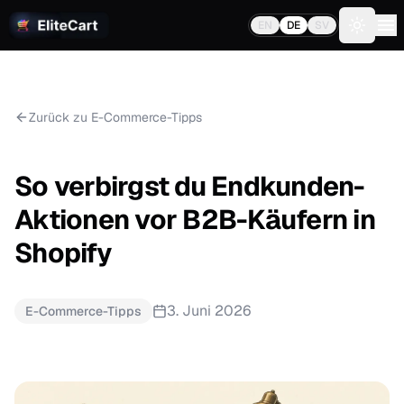
EN
DE
SV
Toggle 
Zurück zu E-Commerce-Tipps
So verbirgst du Endkunden-
Aktionen vor B2B-Käufern in
Shopify
3. Juni 2026
E-Commerce-Tipps