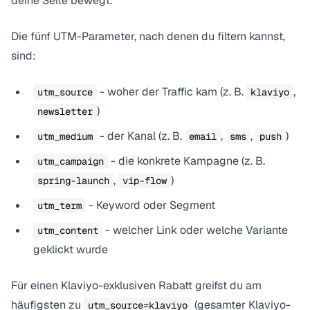
deine Seite bewegt.
Die fünf UTM-Parameter, nach denen du filtern kannst,
sind:
- woher der Traffic kam (z. B.
,
utm_source
klaviyo
)
newsletter
- der Kanal (z. B.
,
,
)
utm_medium
email
sms
push
- die konkrete Kampagne (z. B.
utm_campaign
,
)
spring-launch
vip-flow
- Keyword oder Segment
utm_term
- welcher Link oder welche Variante
utm_content
geklickt wurde
Für einen Klaviyo-exklusiven Rabatt greifst du am
häufigsten zu
(gesamter Klaviyo-
utm_source=klaviyo