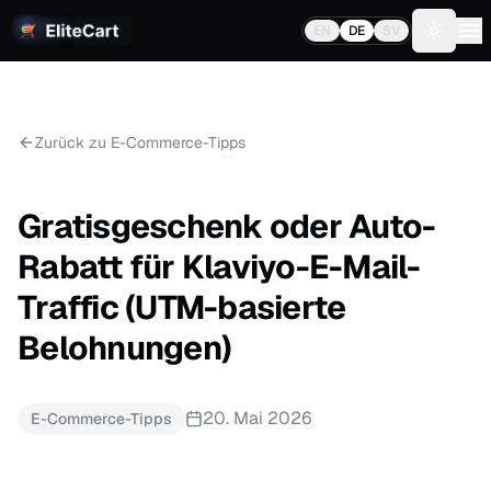
EN
DE
SV
Toggle 
Zurück zu E-Commerce-Tipps
Gratisgeschenk oder Auto-
Rabatt für Klaviyo-E-Mail-
Traffic (UTM-basierte
Belohnungen)
20. Mai 2026
E-Commerce-Tipps